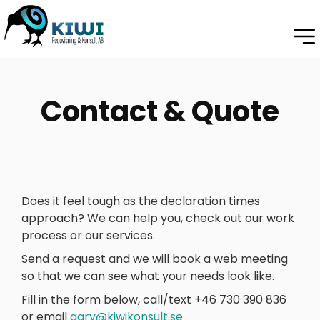
HOME
Contact & Quote
OUR
SERVICES
PROCESS
ABOUT
Does it feel tough as the declaration times
approach? We can help you, check out our work
CONTACT
process or our services.
-
Send a request and we will book a web meeting
PÅ
so that we can see what your needs look like.
SVENSKA
-
Fill in the form below, call/text +46 730 390 836
or email
gary@kiwikonsult.se