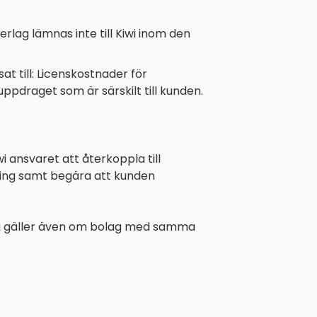
lag lämnas inte till Kiwi inom den
t till: Licenskostnader för
ppdraget som är särskilt till kunden.
i ansvaret att återkoppla till
ring samt begära att kunden
etta gäller även om bolag med samma