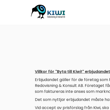
START
TJÄNSTER
BYT
TILL
KIWI!
NY
Villkor för "Byta till Kiwi!" erbjudandet
KUND
Erbjudandet gäller för de företag som ha
OM
Redovisning & Konsult AB. Företaget får 
OSS
som faktureras inte anses som markn
KONTAKT
Det som nyttjar erbjudandet måste ha 
Vid accept av prisförslag från Kiwi, 
-