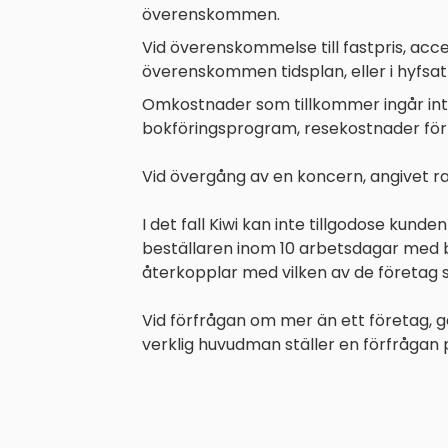
IN
överenskommen.
ENGLISH
-
Vid överenskommelse till fastpris, ac
överenskommen tidsplan, eller i hyfsa
Omkostnader som tillkommer ingår inte i
bokföringsprogram, resekostnader för m
Vid övergång av en koncern, angivet r
I det fall Kiwi kan inte tillgodose kund
beställaren inom 10 arbetsdagar med b
återkopplar med vilken av de företag 
Vid förfrågan om mer än ett företag, g
verklig huvudman ställer en förfrågan 