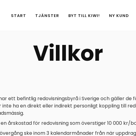
START
TJÄNSTER
BYT TILL KIWI!
NY KUND
Villkor
r ett befintlig redovisningsbyrå i Sverige och gäller de f
inte ha en direkt eller indirekt personligt koppling till r
adsmässig.
en årskostad för redovisning som överstiger 10 000 kr/b
ska övergång ske inom 3 kalendarmånader från när uppdra