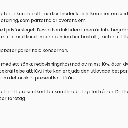
cepterar kunden att merkostnader kan tillkommer om under
t ordning, som parterna är överens om.
 prisförslaget. Dessa kan inkludera, men är inte begränsa
öte med kunden som kunden har beställt, material till u
abbater gäller hela koncernen.
en med ett sänkt redovisningskostnad av minst 10%, åtar Kiw
ekräftelse att Kiwi inte kan erbjuda den utlovade bespa
som det önskas presentkort ifrån.
äller ett presentkort för samtliga bolag i förfrågan. D
per företag.