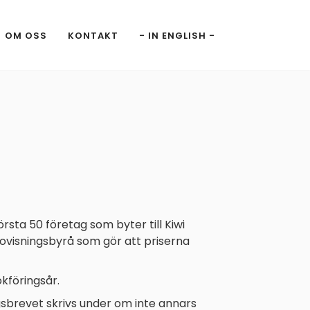
OM OSS
KONTAKT
- IN ENGLISH -
örsta 50 företag som byter till Kiwi
edovisningsbyrå som gör att priserna
okföringsår.
gsbrevet skrivs under om inte annars